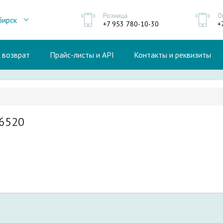
Розница
О
бирск
+7 953 780-10-30
+
и возврат
Прайс-листы и API
Контакты и реквизиты
6520