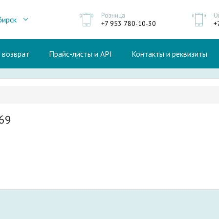
Розница
О
бирск
+7 953 780-10-30
+
и возврат
Прайс-листы и API
Контакты и реквизиты
69