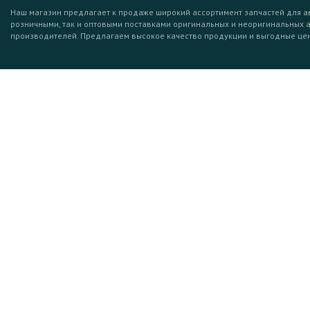
Наш магазин предлагает к продаже широкий ассортимент запчастей для а
розничными, так и оптовыми поставками оригинальных и неоригинальных 
производителей. Предлагаем высокое качество продукции и выгодные це