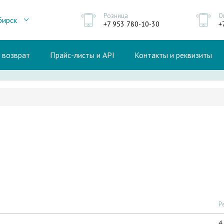
Розница
О
бирск
+7 953 780-10-30
+
и возврат
Прайс-листы и API
Контакты и реквизиты
Р
4