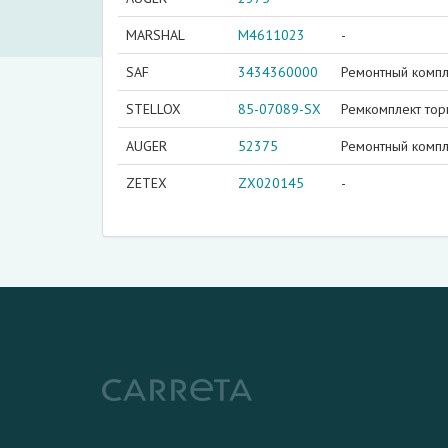
MARSHAL
M4611023
-
SAF
3434360000
Ремонтный компл
STELLOX
85-07089-SX
Ремкомплект тор
AUGER
52375
Ремонтный компл
ZETEX
ZX020145
-