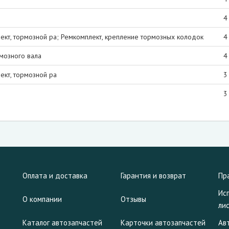
4
ект, тормозной ра; Ремкомплект, крепление тормозных колодок
4
мозного вала
4
ект, тормозной ра
3
3
Оплата и доставка
Гарантия и возврат
Пр
Ис
О компании
Отзывы
ли
Каталог автозапчастей
Карточки автозапчастей
Ав