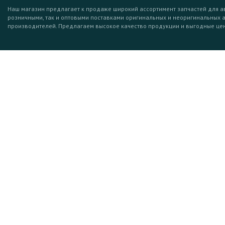
Наш магазин предлагает к продаже широкий ассортимент запчастей для а
розничными, так и оптовыми поставками оригинальных и неоригинальных 
производителей. Предлагаем высокое качество продукции и выгодные це