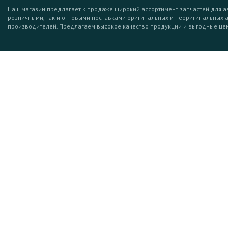
Наш магазин предлагает к продаже широкий ассортимент запчастей для а
розничными, так и оптовыми поставками оригинальных и неоригинальных 
производителей. Предлагаем высокое качество продукции и выгодные це