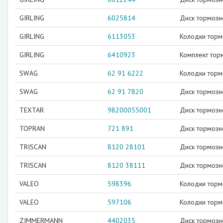
GIRLING
6025814
Диск тормозн
GIRLING
6113053
Колодки торм
GIRLING
6410923
Комплект тор
SWAG
62 91 6222
Колодки торм
SWAG
62 91 7820
Диск тормозн
TEXTAR
98200055001
Диск тормозн
TOPRAN
721 891
Диск тормозн
TRISCAN
8120 28101
Диск тормозн
TRISCAN
8120 38111
Диск тормозн
VALEO
598396
Колодки торм
VALEO
597106
Колодки торм
ZIMMERMANN
4402035
Диск тормозн