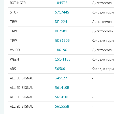
ROTINGER
1045T5
Диск тормозн
STOP
571744S
Колодки торм
TRW
DF1224
Диск тормозн
TRW
DF2581
Диск тормозн
TRW
GDB1305
Колодки тор
VALEO
186196
Диск тормозн
WEEN
151-1155
Колодки тор
ABS
36580
Колодки торм
ALLIED SIGNAL
345127
-
ALLIED SIGNAL
561410B
-
ALLIED SIGNAL
561410J
-
ALLIED SIGNAL
561555B
-