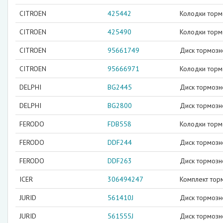
CITROEN
425442
Колодки тор
CITROEN
425490
Колодки тор
CITROEN
95661749
Диск тормозн
CITROEN
95666971
Колодки тор
DELPHI
BG2445
Диск тормозн
DELPHI
BG2800
Диск тормозн
FERODO
FDB558
Колодки торм
FERODO
DDF244
Диск тормозн
FERODO
DDF263
Диск тормозн
ICER
306494247
Комплект тор
JURID
561410J
Диск тормозн
JURID
561555J
Диск тормозн