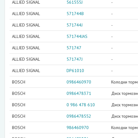
ALLIED SIGNAL
561555J
-
ALLIED SIGNAL
571744B
-
ALLIED SIGNAL
571744J
-
ALLIED SIGNAL
571744JAS
-
ALLIED SIGNAL
571747
-
ALLIED SIGNAL
571747J
-
ALLIED SIGNAL
DP61010
-
BOSCH
0986460970
Колодки торм
BOSCH
0986478371
Диск тормозн
BOSCH
0 986 478 610
Диск тормозн
BOSCH
0986478552
Диск тормозн
BOSCH
986460970
Колодки торм