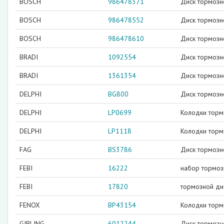
BOSCH
986478371
Диск тормозн
BOSCH
986478552
Диск тормозн
BOSCH
986478610
Диск тормозн
BRADI
1092554
Диск тормозн
BRADI
1361354
Диск тормозн
DELPHI
BG800
Диск тормозн
DELPHI
LP0699
Колодки торм
DELPHI
LP1118
Колодки торм
FAG
BS3786
Диск тормозн
FEBI
16222
набор тормоз
FEBI
17820
тормозной ди
FENOX
BP43154
Колодки торм
GIRLING
6012244
Диск тормозн