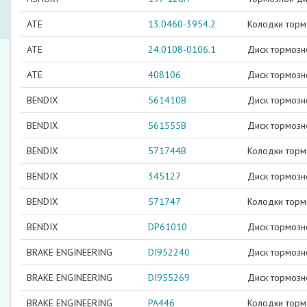
ATE
13.0460-3954.2
Колодки торм
ATE
24.0108-0106.1
Диск тормозн
ATE
408106
Диск тормозн
BENDIX
561410B
Диск тормозн
BENDIX
561555B
Диск тормозн
BENDIX
571744B
Колодки торм
BENDIX
345127
Диск тормозн
BENDIX
571747
Колодки тор
BENDIX
DP61010
Диск тормозн
BRAKE ENGINEERING
DI952240
Диск тормозн
BRAKE ENGINEERING
DI955269
Диск тормозн
BRAKE ENGINEERING
PA446
Колодки торм