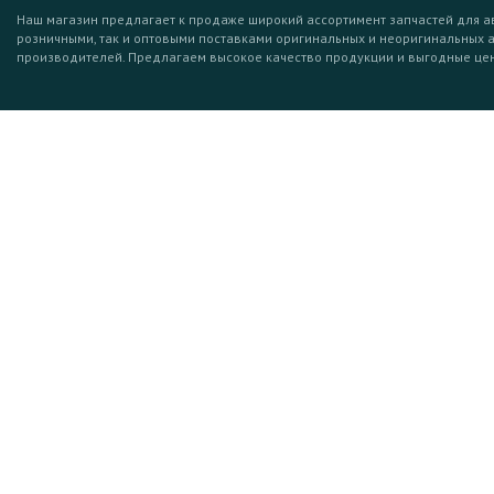
Наш магазин предлагает к продаже широкий ассортимент запчастей для а
розничными, так и оптовыми поставками оригинальных и неоригинальных 
производителей. Предлагаем высокое качество продукции и выгодные це