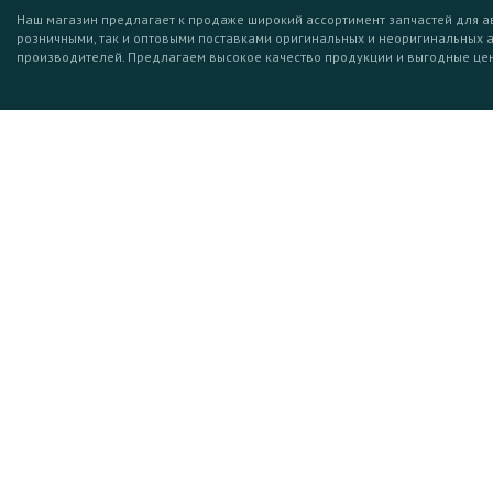
Наш магазин предлагает к продаже широкий ассортимент запчастей для а
розничными, так и оптовыми поставками оригинальных и неоригинальных 
производителей. Предлагаем высокое качество продукции и выгодные це