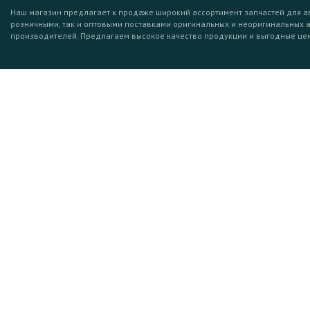
Наш магазин предлагает к продаже широкий ассортимент запчастей для а
розничными, так и оптовыми поставками оригинальных и неоригинальных 
производителей. Предлагаем высокое качество продукции и выгодные це