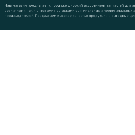
Наш магазин предлагает к продаже широкий ассортимент запчастей для а
розничными, так и оптовыми поставками оригинальных и неоригинальных 
производителей. Предлагаем высокое качество продукции и выгодные це