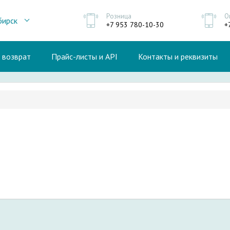
Розница
О
бирск
+7 953 780-10-30
+
и возврат
Прайс-листы и API
Контакты и реквизиты