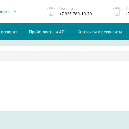
Розница
О
бирск
+7 953 780-10-30
+
и возврат
Прайс-листы и API
Контакты и реквизиты