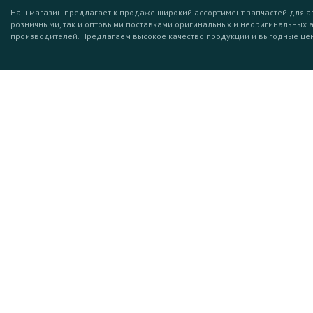
Наш магазин предлагает к продаже широкий ассортимент запчастей для а
розничными, так и оптовыми поставками оригинальных и неоригинальных 
производителей. Предлагаем высокое качество продукции и выгодные це