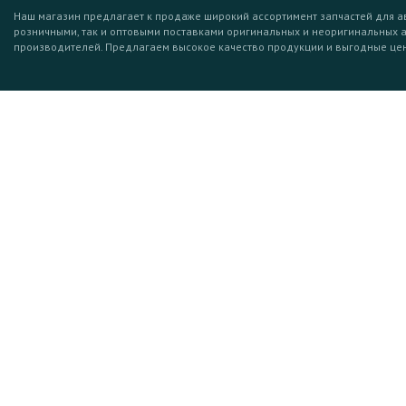
Наш магазин предлагает к продаже широкий ассортимент запчастей для а
розничными, так и оптовыми поставками оригинальных и неоригинальных 
производителей. Предлагаем высокое качество продукции и выгодные це