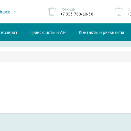
Розница
О
бирск
+7 953 780-10-30
+
и возврат
Прайс-листы и API
Контакты и реквизиты