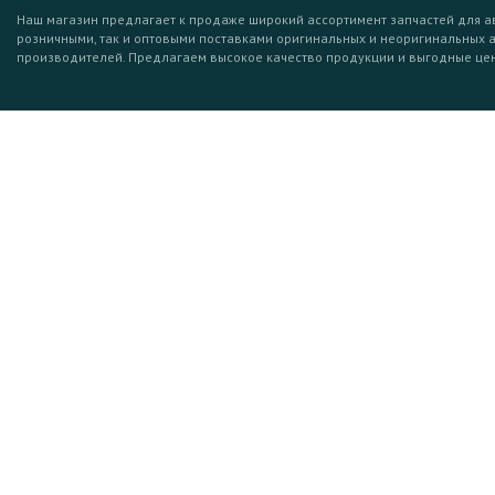
Наш магазин предлагает к продаже широкий ассортимент запчастей для а
розничными, так и оптовыми поставками оригинальных и неоригинальных 
производителей. Предлагаем высокое качество продукции и выгодные це