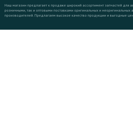
Наш магазин предлагает к продаже широкий ассортимент запчастей для а
розничными, так и оптовыми поставками оригинальных и неоригинальных 
производителей. Предлагаем высокое качество продукции и выгодные це