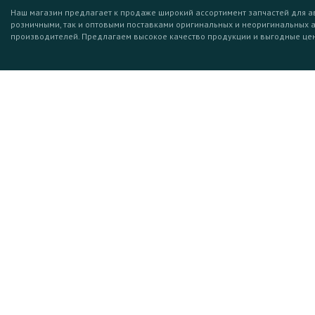
Наш магазин предлагает к продаже широкий ассортимент запчастей для а
розничными, так и оптовыми поставками оригинальных и неоригинальных 
производителей. Предлагаем высокое качество продукции и выгодные це