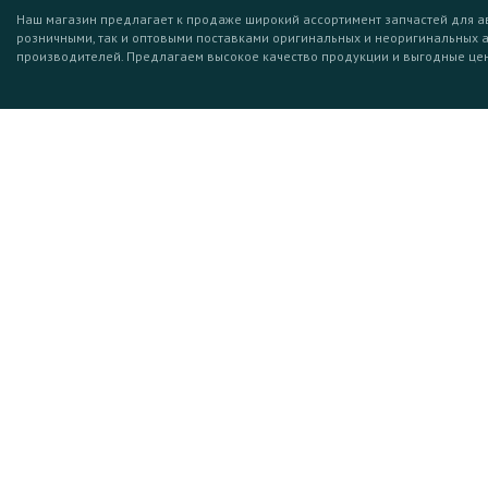
Наш магазин предлагает к продаже широкий ассортимент запчастей для а
розничными, так и оптовыми поставками оригинальных и неоригинальных 
производителей. Предлагаем высокое качество продукции и выгодные це