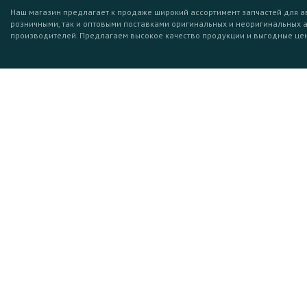
Наш магазин предлагает к продаже широкий ассортимент запчастей для а
розничными, так и оптовыми поставками оригинальных и неоригинальных 
производителей. Предлагаем высокое качество продукции и выгодные це