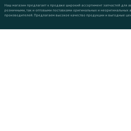
Наш магазин предлагает к продаже широкий ассортимент запчастей для а
розничными, так и оптовыми поставками оригинальных и неоригинальных 
производителей. Предлагаем высокое качество продукции и выгодные це