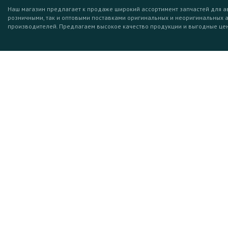
Наш магазин предлагает к продаже широкий ассортимент запчастей для а
розничными, так и оптовыми поставками оригинальных и неоригинальных 
производителей. Предлагаем высокое качество продукции и выгодные це