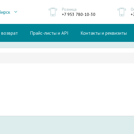
Розница
О
бирск
+7 953 780-10-30
+
и возврат
Прайс-листы и API
Контакты и реквизиты