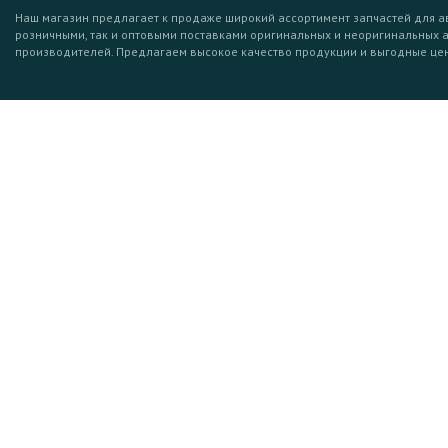
Наш магазин предлагает к продаже широкий ассортимент запчастей для а
розничными, так и оптовыми поставками оригинальных и неоригинальных 
производителей. Предлагаем высокое качество продукции и выгодные це