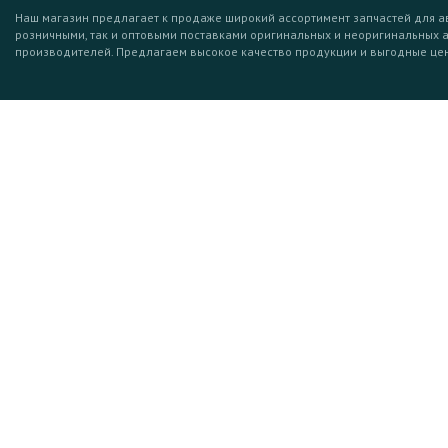
Наш магазин предлагает к продаже широкий ассортимент запчастей для а
розничными, так и оптовыми поставками оригинальных и неоригинальных 
производителей. Предлагаем высокое качество продукции и выгодные це