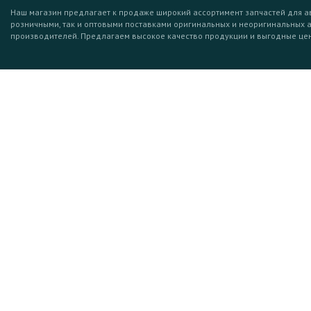
Наш магазин предлагает к продаже широкий ассортимент запчастей для а
розничными, так и оптовыми поставками оригинальных и неоригинальных 
производителей. Предлагаем высокое качество продукции и выгодные це