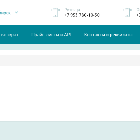
Розница
О
бирск
+7 953 780-10-30
+
и возврат
Прайс-листы и API
Контакты и реквизиты