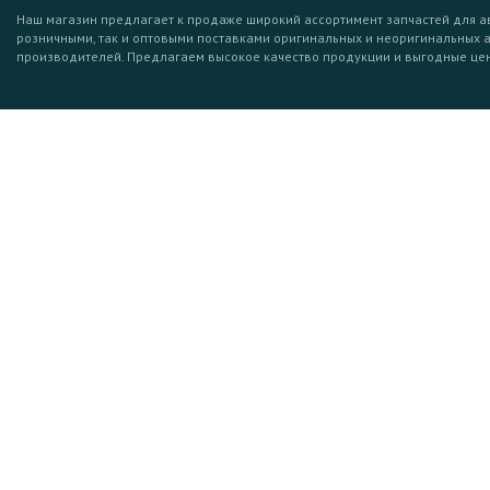
Наш магазин предлагает к продаже широкий ассортимент запчастей для а
розничными, так и оптовыми поставками оригинальных и неоригинальных 
производителей. Предлагаем высокое качество продукции и выгодные це