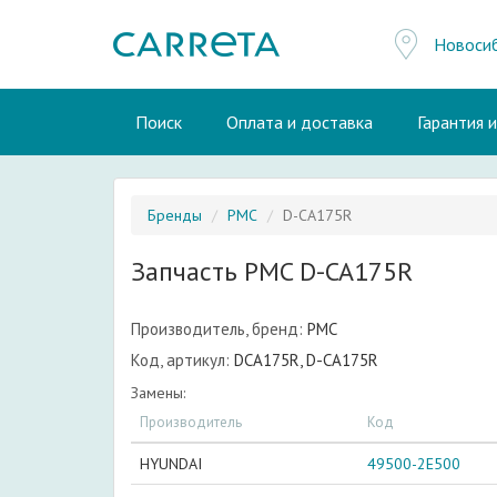
Новоси
Поиск
Оплата и доставка
Гарантия 
Бренды
PMC
D-CA175R
Запчасть PMC D-CA175R
Производитель, бренд:
PMC
Код, артикул:
DCA175R, D-CA175R
Замены:
Производитель
Код
HYUNDAI
49500-2E500