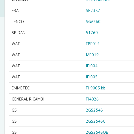
ERA
SR2387
LENCO
SGA260L
SPIDAN
51760
WAT
FPE014
WAT
IAF019
WAT
IFI004
WAT
IFI005
EMMETEC
FI 9005 kit
GENERAL RICAMBI
FI4026
GS
2GS2548
GS
2GS2548C
GS
2GS2548OE