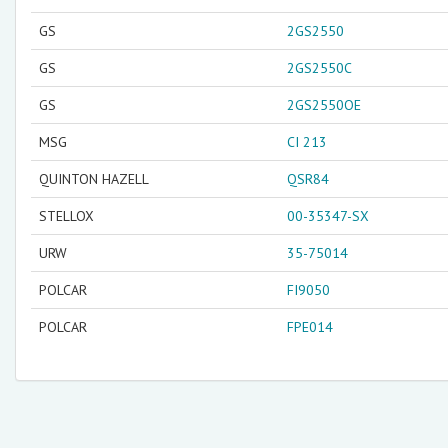
GS
2GS2550
GS
2GS2550C
GS
2GS2550OE
MSG
CI 213
QUINTON HAZELL
QSR84
STELLOX
00-35347-SX
URW
35-75014
POLCAR
FI9050
POLCAR
FPE014