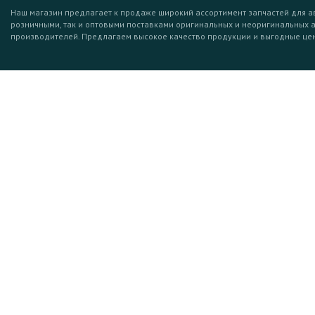
Наш магазин предлагает к продаже широкий ассортимент запчастей для а
розничными, так и оптовыми поставками оригинальных и неоригинальных 
производителей. Предлагаем высокое качество продукции и выгодные це