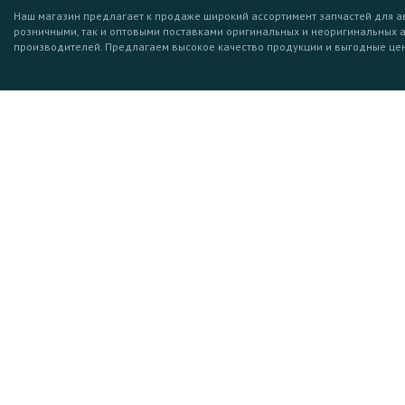
Наш магазин предлагает к продаже широкий ассортимент запчастей для а
розничными, так и оптовыми поставками оригинальных и неоригинальных 
производителей. Предлагаем высокое качество продукции и выгодные це