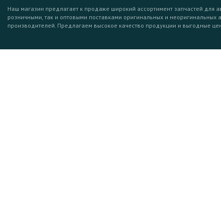
Наш магазин предлагает к продаже широкий ассортимент запчастей для а
розничными, так и оптовыми поставками оригинальных и неоригинальных 
производителей. Предлагаем высокое качество продукции и выгодные це