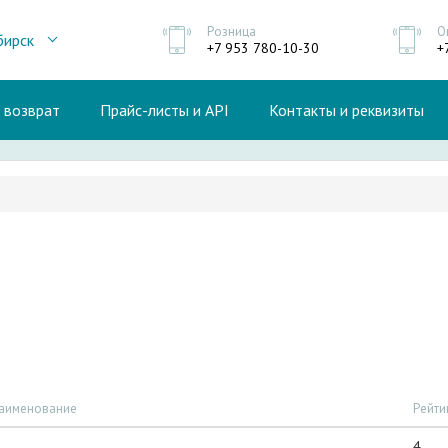
Розница
О
бирск
+7 953 780-10-30
+
и возврат
Прайс-листы и API
Контакты и реквизиты
аименование
Рейти
4