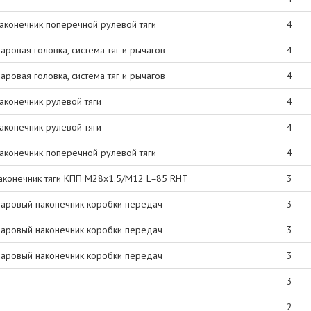
аконечник поперечной рулевой тяги
4
аровая головка, система тяг и рычагов
4
аровая головка, система тяг и рычагов
4
аконечник рулевой тяги
4
аконечник рулевой тяги
4
аконечник поперечной рулевой тяги
4
аконечник тяги КПП M28x1.5/M12 L=85 RHT
3
аровый наконечник коробки передач
3
аровый наконечник коробки передач
3
аровый наконечник коробки передач
3
3
2