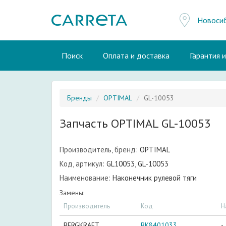
Новоси
Поиск
Оплата и доставка
Гарантия 
Бренды
OPTIMAL
GL-10053
Запчасть OPTIMAL GL-10053
Производитель, бренд:
OPTIMAL
Код, артикул:
GL10053, GL-10053
Наименование:
Наконечник рулевой тяги
Замены:
Производитель
Код
Н
BERGKRAFT
BK8401033
-