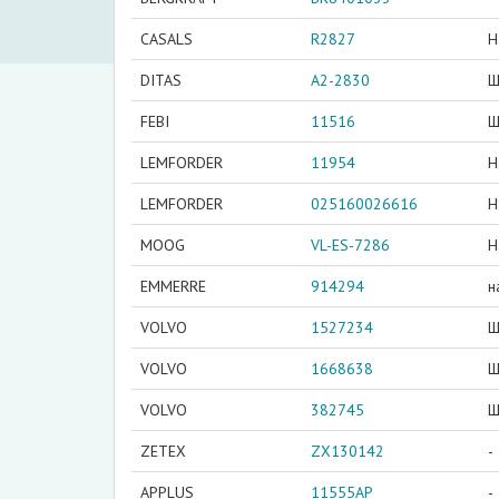
CASALS
R2827
Н
DITAS
A2-2830
Ш
FEBI
11516
Ш
LEMFORDER
11954
Н
LEMFORDER
025160026616
Н
MOOG
VL-ES-7286
Н
EMMERRE
914294
н
VOLVO
1527234
Ш
VOLVO
1668638
Ш
VOLVO
382745
Ш
ZETEX
ZX130142
-
APPLUS
11555AP
-