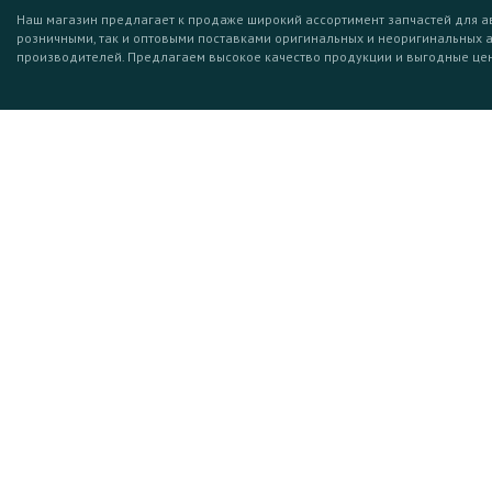
Наш магазин предлагает к продаже широкий ассортимент запчастей для а
розничными, так и оптовыми поставками оригинальных и неоригинальных 
производителей. Предлагаем высокое качество продукции и выгодные це