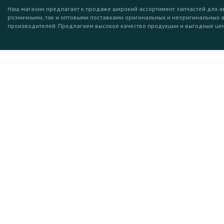
Наш магазин предлагает к продаже широкий ассортимент запчастей для а
розничными, так и оптовыми поставками оригинальных и неоригинальных 
производителей. Предлагаем высокое качество продукции и выгодные це