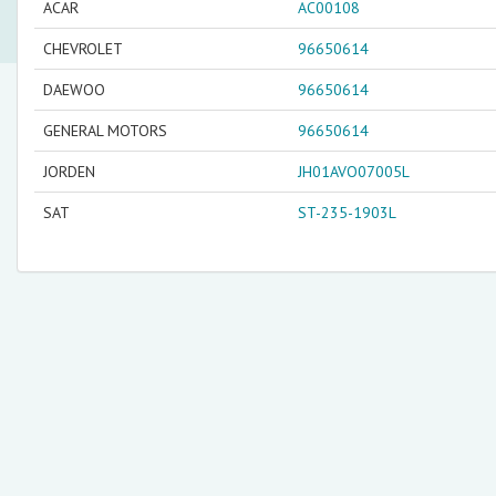
ACAR
AC00108
CHEVROLET
96650614
DAEWOO
96650614
GENERAL MOTORS
96650614
JORDEN
JH01AVO07005L
SAT
ST-235-1903L