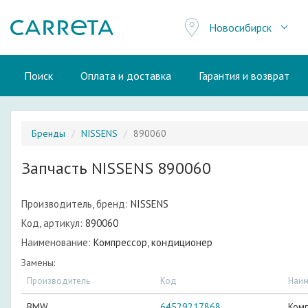
Новосибирск
Поиск
Оплата и доставка
Гарантия и возврат
Бренды
NISSENS
890060
Запчасть NISSENS 890060
Производитель, бренд:
NISSENS
Код, артикул:
890060
Наименование:
Компрессор, кондиционер
Замены:
Производитель
Код
Наим
BMW
64529217868
Ком