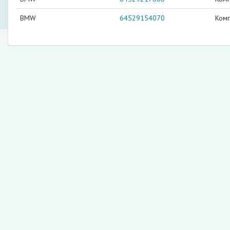
BMW
64529154070
Комп