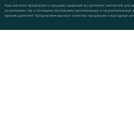
Наш магазин предлагает к продаже широкий ассортимент запчастей для а
розничными, так и оптовыми поставками оригинальных и неоригинальных 
производителей. Предлагаем высокое качество продукции и выгодные це