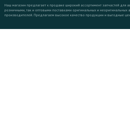
Наш магазин предлагает к продаже широкий ассортимент запчастей для а
розничными, так и оптовыми поставками оригинальных и неоригинальных 
производителей. Предлагаем высокое качество продукции и выгодные це