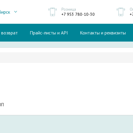
Розница
О
бирск
+7 953 780-10-30
+
и возврат
Прайс-листы и API
Контакты и реквизиты
ОП