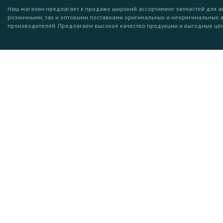
Наш магазин предлагает к продаже широкий ассортимент запчастей для а
розничными, так и оптовыми поставками оригинальных и неоригинальных 
производителей. Предлагаем высокое качество продукции и выгодные це