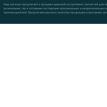
Наш магазин предлагает к продаже широкий ассортимент запчастей для а
розничными, так и оптовыми поставками оригинальных и неоригинальных 
производителей. Предлагаем высокое качество продукции и выгодные це