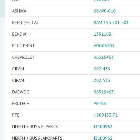
ASHIKA
68-W0-010
BEHR (HELLA)
8AM 355 501-501
BENDIX
133110B
BLUE PRINT
ADG05103
CHEVROLET
96316463
CIFAM
202-433
CIFAM
202-513
DAEWOO
96316463
FRI.TECH.
PF456
FTE
H209133.7.1
HERTH + BUSS ELPARTS
J3100962
HERTH + BUSS JAKOPARTS
J3100962