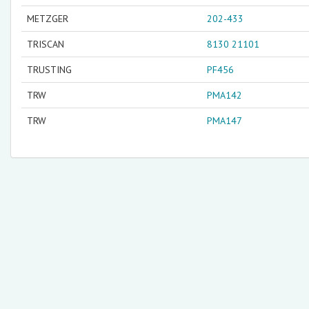
METZGER
202-433
TRISCAN
8130 21101
TRUSTING
PF456
TRW
PMA142
TRW
PMA147