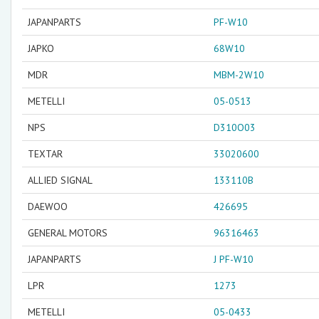
JAPANPARTS
PF-W10
JAPKO
68W10
MDR
MBM-2W10
METELLI
05-0513
NPS
D310O03
TEXTAR
33020600
ALLIED SIGNAL
133110B
DAEWOO
426695
GENERAL MOTORS
96316463
JAPANPARTS
J PF-W10
LPR
1273
METELLI
05-0433