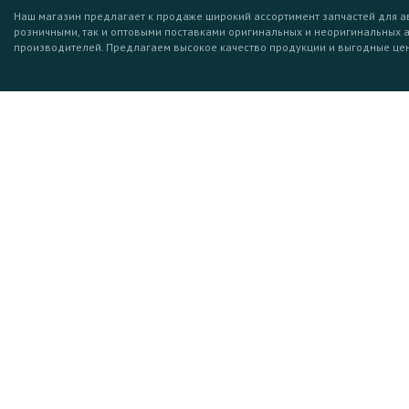
Наш магазин предлагает к продаже широкий ассортимент запчастей для а
розничными, так и оптовыми поставками оригинальных и неоригинальных 
производителей. Предлагаем высокое качество продукции и выгодные це