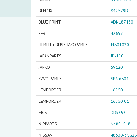
BENDIX
842579B
BLUE PRINT
ADN187130
FEBI
42697
HERTH + BUSS JAKOPARTS
J4801020
JAPANPARTS
ID-120
JAPKO
59120
KAVO PARTS
SPA-6501
LEMFORDER
16250
LEMFORDER
16250 01
MGA
DB5356
NIPPARTS
N4801018
NISSAN
48530-31G25