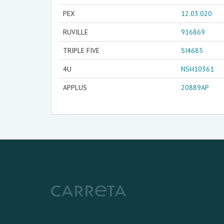
PEX
12.03.020
RUVILLE
916869
TRIPLE FIVE
SI4685
4U
NSH10361
APPLUS
20889AP