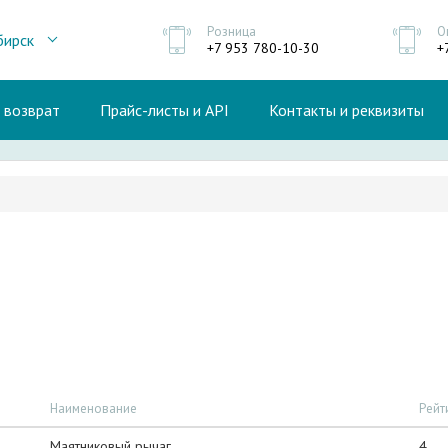
Розница
О
бирск
+7 953 780-10-30
+
и возврат
Прайс-листы и API
Контакты и реквизиты
Наименование
Рейт
Маятниковый рычаг
4