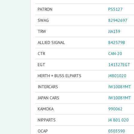
PATRON
PS5127
SWAG
82942697
TRW
JIA139
ALLIED SIGNAL
842579B
CTR
CAN-20
EGT
141327EGT
HERTH + BUSS ELPARTS
J4801020
INTERCARS
IW1008YMT
JAPAN CARS
IW1008YMT
KAMOKA
990062
NIPPARTS
J4 801 020
OCAP
0303590