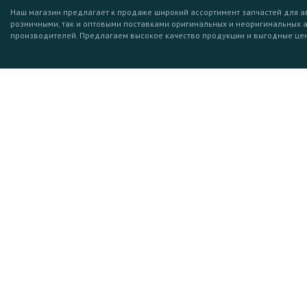
Наш магазин предлагает к продаже широкий ассортимент запчастей для а
розничными, так и оптовыми поставками оригинальных и неоригинальных 
производителей. Предлагаем высокое качество продукции и выгодные це