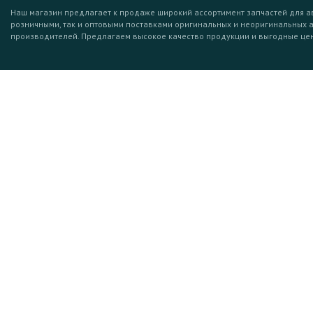
Наш магазин предлагает к продаже широкий ассортимент запчастей для а
розничными, так и оптовыми поставками оригинальных и неоригинальных 
производителей. Предлагаем высокое качество продукции и выгодные це