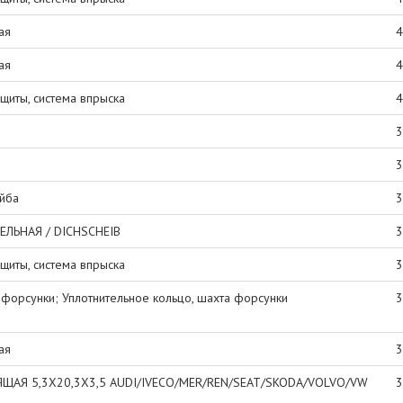
ая
4
ая
4
щиты, система впрыска
4
3
3
айба
3
ЛЬНАЯ / DICHSCHEIB
3
щиты, система впрыска
3
 форсунки; Уплотнительное кольцо, шахта форсунки
3
ая
3
ЩАЯ 5,3X20,3X3,5 AUDI/IVECO/MER/REN/SEAT/SKODA/VOLVO/VW
3