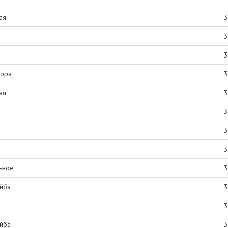
ая
3
3
3
тора
3
ая
3
3
3
3
ьное
3
айба
3
3
айба
3