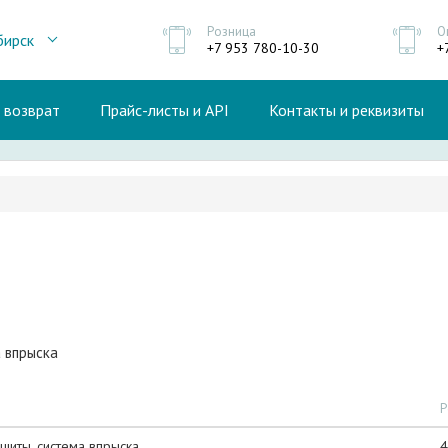
Розница
О
бирск
+7 953 780-10-30
+
и возврат
Прайс-листы и API
Контакты и реквизиты
 впрыска
Р
щиты, система впрыска
4