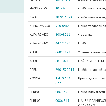
HANS PRIES
101467
шайба пламягасящ
SWAG
30 91 5924
шайба пламягасящ
VEMO (VAICO)
V10-0963
Шайба тепловой за
ALFA ROMEO
60808711
Форсунка
ALFA ROMEO
44772180
Шайба
AUDI
068130219
Уплотнительная ш
AUDI
68130219
ШАЙБА УПЛОТНИТЕ
BERU
2901520013
Шайба тепловой за
BOSCH
1 410 501
Прокладка, корпус
072
ELRING
086.843
шайба пламягасящ
ELRING
0086.843
ШАЙБА ПЛАМЯГАСЯ
(12571477)