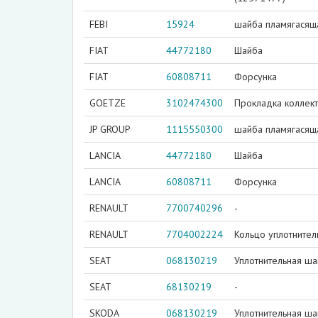
FEBI
15924
шайба пламягасящ
FIAT
44772180
Шайба
FIAT
60808711
Форсунка
GOETZE
3102474300
Прокладка коллек
JP GROUP
1115550300
шайба пламягасящ
LANCIA
44772180
Шайба
LANCIA
60808711
Форсунка
RENAULT
7700740296
-
RENAULT
7704002224
Кольцо уплотнител
SEAT
068130219
Уплотнительная ш
SEAT
68130219
-
SKODA
068130219
Уплотнительная ш