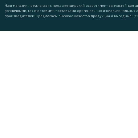
Наш магазин предлагает к продаже широкий ассортимент запчастей для а
розничными, так и оптовыми поставками оригинальных и неоригинальных 
производителей. Предлагаем высокое качество продукции и выгодные це