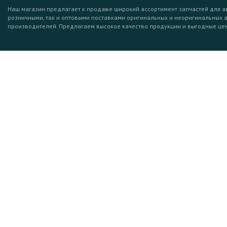
Наш магазин предлагает к продаже широкий ассортимент запчастей для а
розничными, так и оптовыми поставками оригинальных и неоригинальных 
производителей. Предлагаем высокое качество продукции и выгодные це