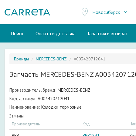
Новосибирск
Поиск
Оплата и доставка
Гарантия и возврат
Бренды
MERCEDES-BENZ
A003420712041
Запчасть MERCEDES-BENZ A003420712
Производитель, бренд:
MERCEDES-BENZ
Код, артикул:
A003420712041
Наименование:
Колодки тормозные
Замены:
Производитель
Код
На
BRP
BRP1841
Ко