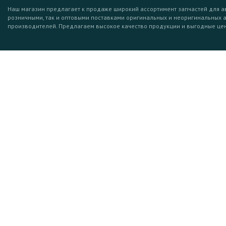
Наш магазин предлагает к продаже широкий ассортимент запчастей для а
розничными, так и оптовыми поставками оригинальных и неоригинальных 
производителей. Предлагаем высокое качество продукции и выгодные це