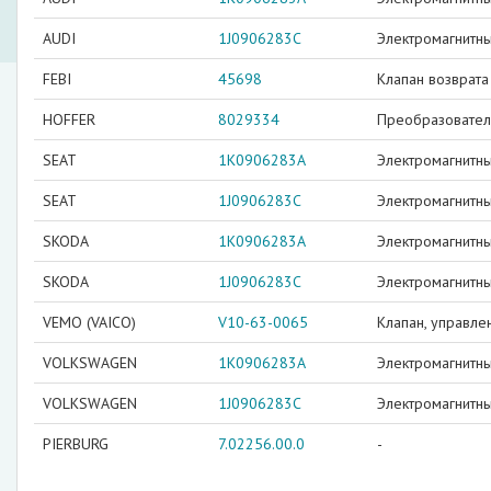
AUDI
1J0906283C
Электромагнитны
FEBI
45698
Клапан возврата
HOFFER
8029334
Преобразовател
SEAT
1K0906283A
Электромагнитны
SEAT
1J0906283C
Электромагнитны
SKODA
1K0906283A
Электромагнитны
SKODA
1J0906283C
Электромагнитны
VEMO (VAICO)
V10-63-0065
Клапан, управле
VOLKSWAGEN
1K0906283A
Электромагнитны
VOLKSWAGEN
1J0906283C
Электромагнитны
PIERBURG
7.02256.00.0
-