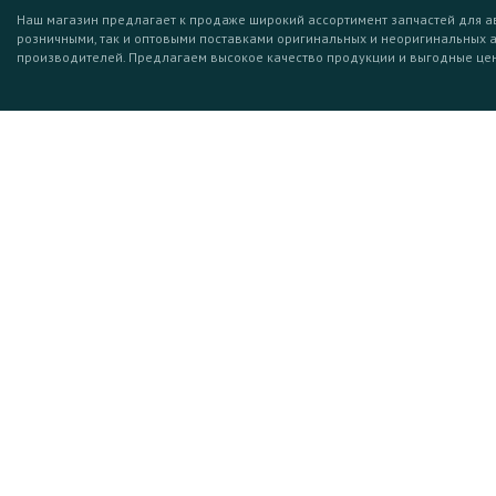
Наш магазин предлагает к продаже широкий ассортимент запчастей для а
розничными, так и оптовыми поставками оригинальных и неоригинальных 
производителей. Предлагаем высокое качество продукции и выгодные це